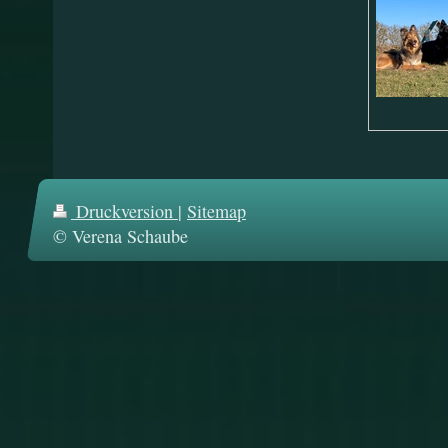
Druckversion
|
Sitemap
© Verena Schaube