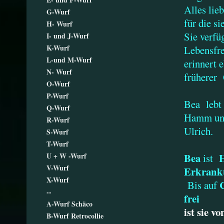
Alles lie
G-Wurf
für die si
H- Wurf
Sie verfü
I- und J-Wurf
K-Wurf
Lebensfr
L-und M-Wurf
erinnert 
N- Wurf
früherer 
O-Wurf
P-Wurf
Bea lebt 
Q-Wurf
Hamm und
R-Wurf
Ulrich.
S-Wurf
T-Wurf
U + W -Wurf
Bea
H
ist
V-Wurf
Erkranku
X-Wurf
Bis auf
--
frei
A-Wurf Schäco
ist sie 
B-Wurf Retrocollie