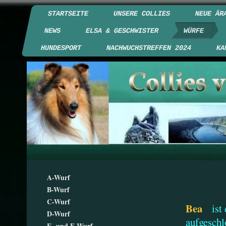
STARTSEITE
UNSERE COLLIES
NEUE ÄR
NEWS
ELSA & GESCHWISTER
WÜRFE
HUNDESPORT
NACHWUCHSTREFFEN 2024
KA
A-Wurf
B-Wurf
C-Wurf
Bea
ist 
D-Wurf
aufgeschl
E- und F-Wurf