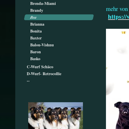
Brenda-Miami
mehr von
Brandy
https:/
Bea
Brianna
Bonita
Baxter
Balou-Vishnu
Baron
Basko
C-Wurf Schäco
D-Wurf- Retrocollie
--