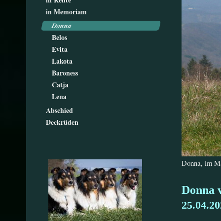
in Memoriam
Donna
Belos
Evita
Lakota
Baroness
Catja
Lena
Abschied
Deckrüden
Donna, im M
Donna 
25.04.2