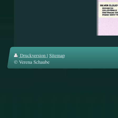
Druckversion
|
Sitemap
© Verena Schaube