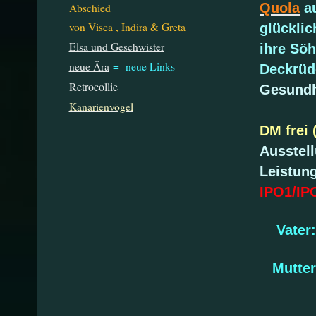
Quola
a
Abschied
von Visca , Indira & Greta
glücklic
Elsa und Geschwister
ihre Sö
neue Ära
= neue Links
Deckrüd
Retrocollie
Gesundh
Kanarienvögel
DM frei 
Ausstel
Leistun
IPO1/IP
Vater
Mutter