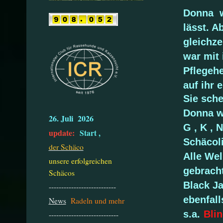
Donna w
lässt. A
gleichze
war mit
Pflegeh
auf ihr
Sie sch
Donna w
26. Juli 2026
G , K , 
update:
Start ,
Schäcoli
der Schäco
Alle Wel
unsere erfolgreichen
gebracht
Schäcos
Black J
---------------------------
ebenfall
News
Radeln und mehr
s.a.
Bli
----------------------------