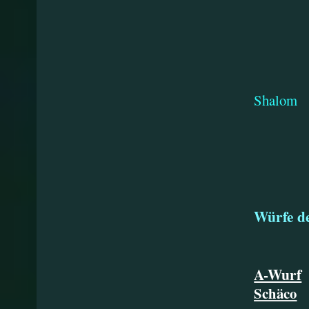
Xa
Shalom
Xa
Würfe d
A-Wurf
Schäco