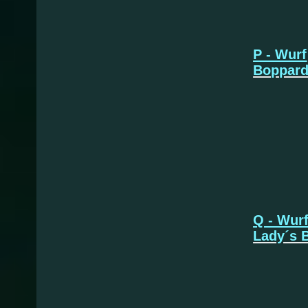
Orl
P - Wurf
Boppar
* 17.
Q - Wur
Lady´s 