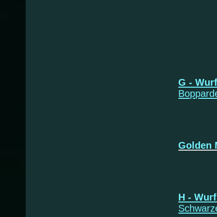
*27.
Fin
Fal
Fl
G - Wur
Boppard
* 30.
Golden
Ga
H - Wurf
Schwarz