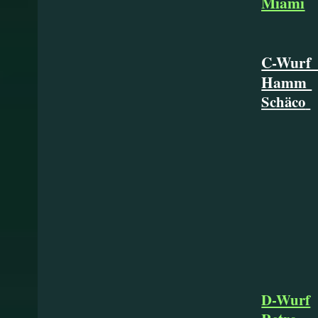
Miami
C-Wur
Hamm
Schäco
* 09
D-Wurf