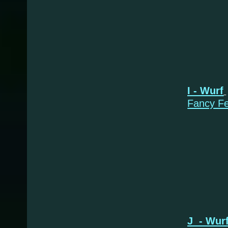
* 27.
I - Wurf
Fancy Fe
I
J - Wur