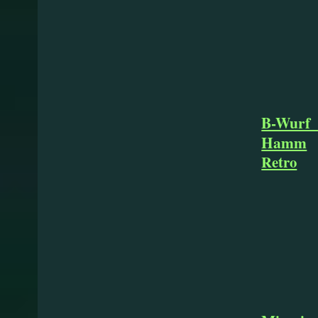
* 03.
B-Wur
Hamm
Retro