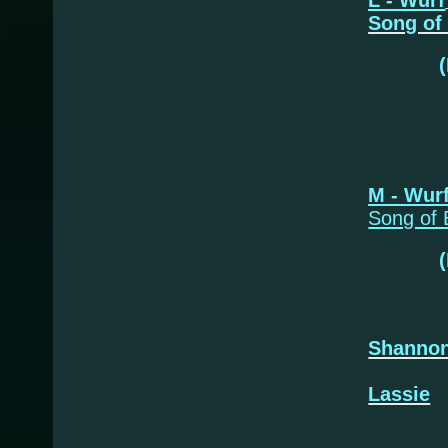
L - Wurf
Song of
* 08.
L
M - Wur
Song of
* 14.
Shanno
Lassie