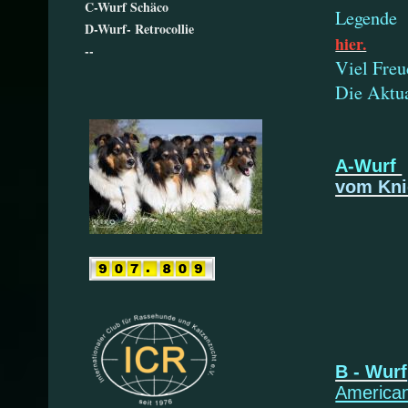
C-Wurf Schäco
Legende z
D-Wurf- Retrocollie
hier.
--
Viel Fre
Die Aktua
A-Wurf
vom Kni
* 30.
Aa
Asca
A
A
B - Wurf
America