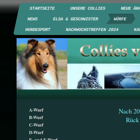
STARTSEITE
UNSERE COLLIES
NEUE ÄR
NEWS
ELSA & GESCHWISTER
WÜRFE
HUNDESPORT
NACHWUCHSTREFFEN 2024
KA
A-Wurf
Nach 20 
B-Wurf
Rück 
C-Wurf
D-Wurf
E- und F-Wurf