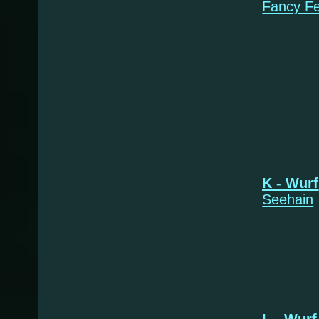
Fancy F
*28
K - Wurf
Seehain
* 09.
Ko