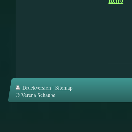
Retro
* 23
D
Dj
Druckversion
|
Sitemap
© Verena Schaube