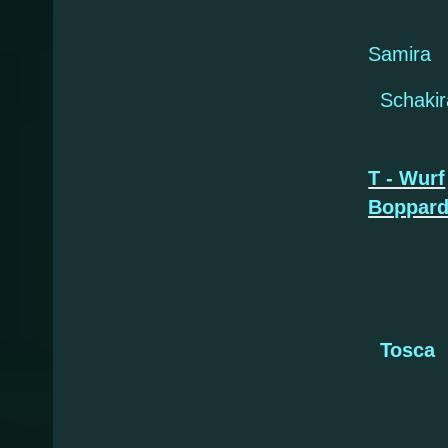
Samira
Schaki
T - Wurf
Boppar
Tosca
Te
Tab