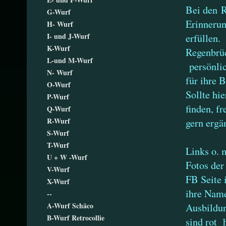
Bei den R
G-Wurf
Erinnerun
H- Wurf
I- und J-Wurf
erfüllen
K-Wurf
Regenbrüc
L-und M-Wurf
persönlic
N- Wurf
für ihre 
O-Wurf
Sollte hi
P-Wurf
finden, f
Q-Wurf
R-Wurf
gern erg
S-Wurf
T-Wurf
Links o. 
U + W -Wurf
Fotos der
V-Wurf
FB Seite 
X-Wurf
ihre Name
--
A-Wurf Schäco
Ausbildun
B-Wurf Retrocollie
sind rot 