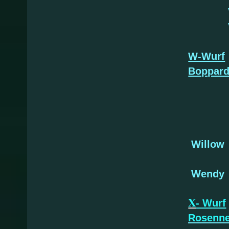
Vas
W-Wurf
Boppar
Willow
W
Wendy
X
- W
urf
Rosenne