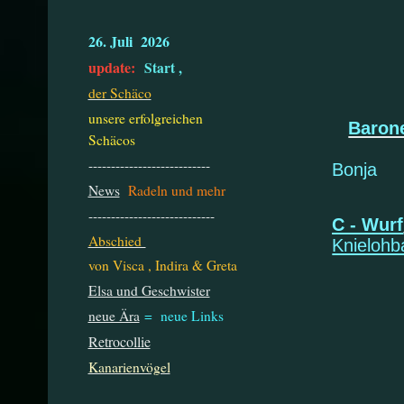
26. Juli 2026
update:
Start ,
der Schäco
Ba
unsere erfolgreichen
Baron
Schäcos
---------------------------
Bonja
News
Radeln und mehr
----------------------------
C - Wurf
Abschied
Knielo
von Visca , Indira & Greta
Elsa und Geschwister
neue Ära
= neue Links
Retrocollie
Ce
Kanarienvögel