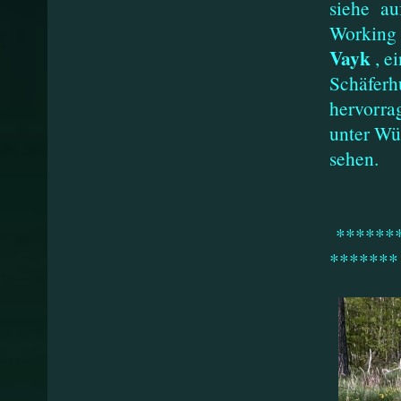
siehe auf
Working 
Vayk
, e
Schäferh
hervorra
unter W
sehen.
*******
*******