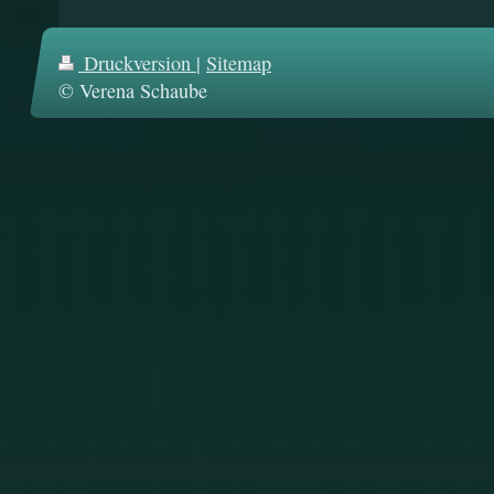
Druckversion
|
Sitemap
© Verena Schaube