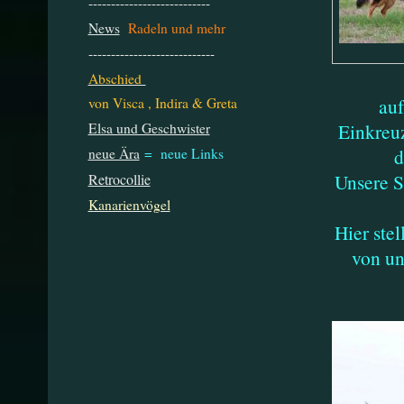
---------------------------
News
Radeln und mehr
----------------------------
Abschied
auf
von Visca , Indira & Greta
Einkreuz
Elsa und Geschwister
d
neue Ära
= neue Links
Unsere 
Retrocollie
Kanarienvögel
Hier ste
von uns